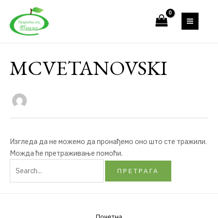
Пређи
Претрага
MAIN
на
за:
MEN
садржај
MCVETANOVSKI
Изгледа да не можемо да пронађемо оно што сте тражили.
Можда ће претраживање помоћи.
Почетна