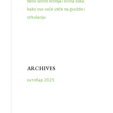
hello world
Aronija i krvna slika:
kako ovo voće utiče na gvožđe i
cirkulaciju
ARCHIVES
октобар 2025