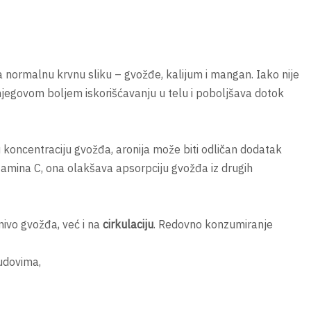
 za normalnu krvnu sliku – gvožđe, kalijum i mangan. Iako nije
i njegovom boljem iskorišćavanju u telu i poboljšava dotok
ku koncentraciju gvožđa, aronija može biti odličan dodatak
vitamina C, ona olakšava apsorpciju gvožđa iz drugih
 nivo gvožđa, već i na
cirkulaciju
. Redovno konzumiranje
udovima,