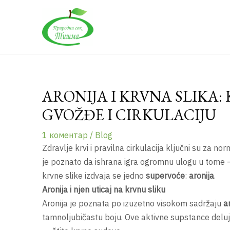
Пређи
на
садржај
ARONIJA I KRVNA SLIKA:
GVOŽĐE I CIRKULACIJU
1 коментар
/
Blog
Zdravlje krvi i pravilna cirkulacija ključni su za n
je poznato da ishrana igra ogromnu ulogu u tome
krvne slike izdvaja se jedno
supervoće
:
aronija
.
Aronija i njen uticaj na krvnu sliku
Aronija je poznata po izuzetno visokom sadržaju
a
tamnoljubičastu boju. Ove aktivne supstance deluj