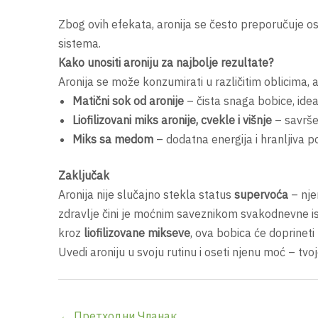
Zbog ovih efekata, aronija se često preporučuje 
sistema.
Kako unositi aroniju za najbolje rezultate?
Aronija se može konzumirati u različitim oblicima, a 
Matični sok od aronije
– čista snaga bobice, idea
Liofilizovani miks aronije, cvekle i višnje
– savršen
Miks sa medom
– dodatna energija i hranljiva po
Zaključak
Aronija nije slučajno stekla status
supervoća
– njen
zdravlje čini je moćnim saveznikom svakodnevne is
kroz
liofilizovane mikseve
, ova bobica će doprineti
Uvedi aroniju u svoju rutinu i oseti njenu moć – tvoje
←
Претходни Чланак