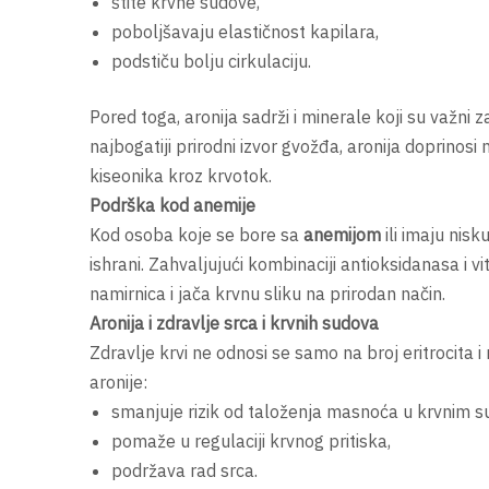
štite krvne sudove,
poboljšavaju elastičnost kapilara,
podstiču bolju cirkulaciju.
Pored toga, aronija sadrži i minerale koji su važni
najbogatiji prirodni izvor gvožđa, aronija doprinos
kiseonika kroz krvotok.
Podrška kod anemije
Kod osoba koje se bore sa
anemijom
ili imaju nis
ishrani. Zahvaljujući kombinaciji antioksidanasa i 
namirnica i jača krvnu sliku na prirodan način.
Aronija i zdravlje srca i krvnih sudova
Zdravlje krvi ne odnosi se samo na broj eritrocita i
aronije:
smanjuje rizik od taloženja masnoća u krvnim s
pomaže u regulaciji krvnog pritiska,
podržava rad srca.