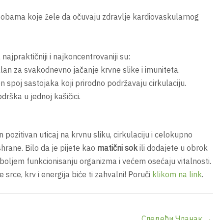
osobama koje žele da očuvaju zdravlje kardiovaskularnog
najpraktičniji i najkoncentrovaniji su:
lan za svakodnevno jačanje krvne slike i imuniteta.
 spoj sastojaka koji prirodno podržavaju cirkulaciju.
drška u jednoj kašičici.
 pozitivan uticaj na krvnu sliku, cirkulaciju i celokupno
hrane. Bilo da je pijete kao
matični sok
ili dodajete u obrok
 boljem funkcionisanju organizma i većem osećaju vitalnosti.
 srce, krv i energija biće ti zahvalni! Poruči
klikom na link
.
Следећи Чланак
→