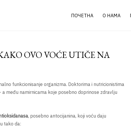
ПОЧЕТНА
О НАМА
 KAKO OVO VOĆE UTIČE NA
ormalno funkcionisanje organizma. Doktorima i nutricionistima
 – a među namirnicama koje posebno doprinose zdravlju
ntioksidanasa
, posebno antocijanina, koji voću daju
u tako da: