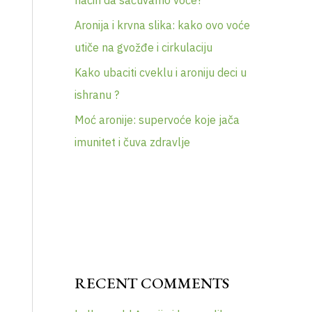
način da sačuvamo voće?
Aronija i krvna slika: kako ovo voće
utiče na gvožđe i cirkulaciju
Kako ubaciti cveklu i aroniju deci u
ishranu ?
Moć aronije: supervoće koje jača
imunitet i čuva zdravlje
RECENT COMMENTS